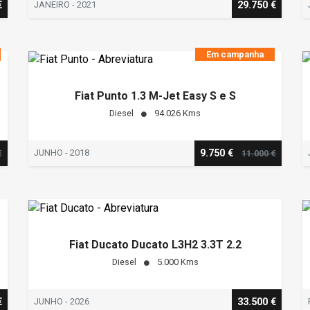
€
JANEIRO - 2021
29.750 €
Em campanha
Fiat Punto 1.3 M-Jet Easy S e S
Diesel
94.026 Kms
JUNHO - 2018
9.750 €
€
11.000 €
Fiat Ducato Ducato L3H2 3.3T 2.2
Diesel
5.000 Kms
€
JUNHO - 2026
33.500 €