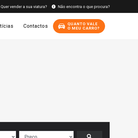
Quer vender a sua viatura?
Não encontra o que procura?
QUANTO VALE
tícias
Contactos
O MEU CARRO?