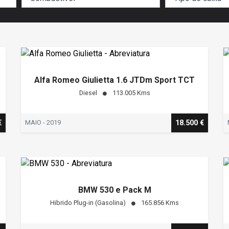
Alfa Romeo Giulietta 1.6 JTDm Sport TCT
Diesel
113.005 Kms
€
MAIO - 2019
18.500 €
BMW 530 e Pack M
Hibrido Plug-in (Gasolina)
165.856 Kms