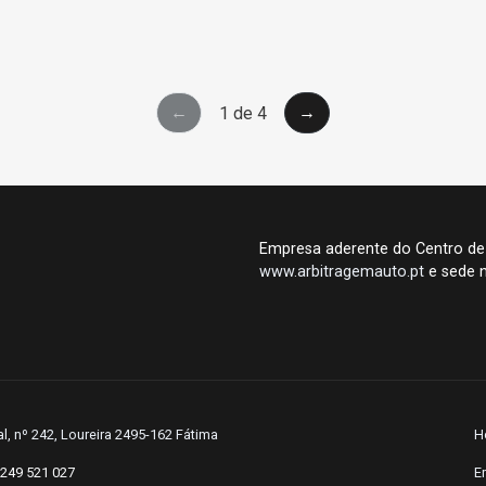
←
→
1 de 4
Empresa aderente do Centro de
www.arbitragemauto.pt
e sede n
l, nº 242, Loureira 2495-162 Fátima
H
249 521 027
E