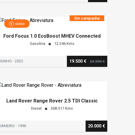
Em campanha
vídeo
Ford Focus 1.0 EcoBoost MHEV Connected
Gasolina
12.246 Kms
JUNHO - 2022
19.500 €
24.500 €
Land Rover Range Rover 2.5 TDI Classic
Diesel
308.517 Kms
JANEIRO - 1996
20.000 €