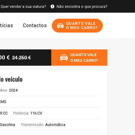
Quer vender a sua viatura?
Não encontra o que procura?
QUANTO VALE
tícias
Contactos
O MEU CARRO?
QUANTO VALE
00 €
24.250 €
O MEU CARRO?
o veículo
Ano:
2024
KMS
9 CC
Potência:
116 CV
Gasolina
Transmissão:
Automática