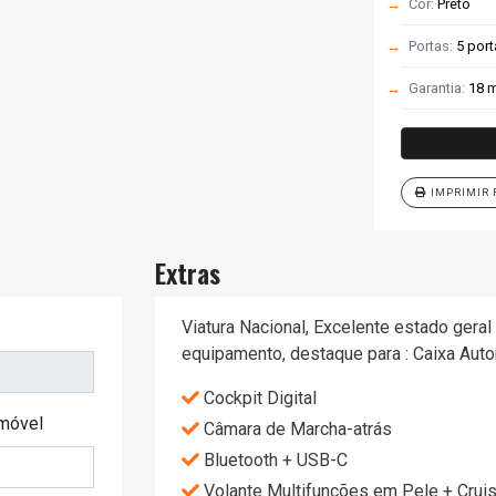
Cor:
Preto
Portas:
5 por
Garantia:
18 m
IMPRIMIR 
Extras
Viatura Nacional, Excelente estado gera
equipamento, destaque para : Caixa Auto
Cockpit Digital
móvel
Câmara de Marcha-atrás
Bluetooth + USB-C
Volante Multifunções em Pele + Cruis