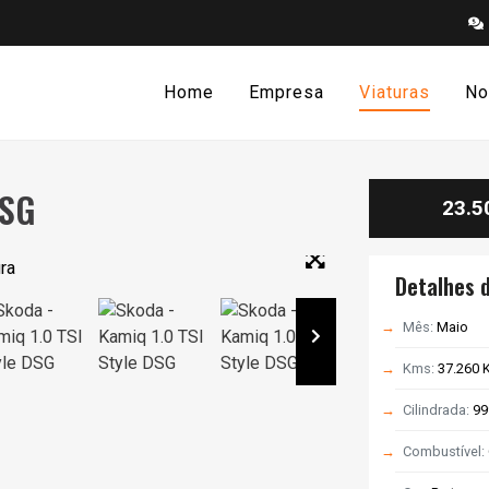
Home
Empresa
Viaturas
No
DSG
23.5
Em campanha
Detalhes d
Mês:
Maio
Kms:
37.260 
Cilindrada:
99
Combustível: