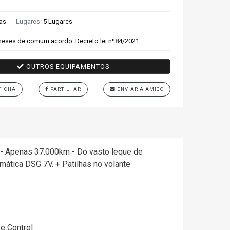
tas
Lugares:
5 Lugares
eses de comum acordo. Decreto lei nº84/2021.
OUTROS EQUIPAMENTOS
FICHA
PARTILHAR
ENVIAR A AMIGO
l - Apenas 37.000km - Do vasto leque de
mática DSG 7V. + Patilhas no volante
e Control