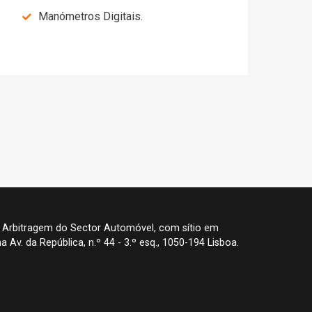
Manómetros Digitais.
 Arbitragem do Sector Automóvel, com sítio em
a Av. da República, n.º 44 - 3.º esq., 1050-194 Lisboa.