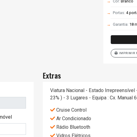
Cor:
Branco
Portas:
4 por
Garantia:
18 m
IMPRIMIR 
Extras
Viatura Nacional - Estado Irrepreensível
23% ) - 3 Lugares - Equipa : Cx. Manual 6
Cruise Control
móvel
Ar Condicionado
Rádio Bluetooth
Vidros Elétricos