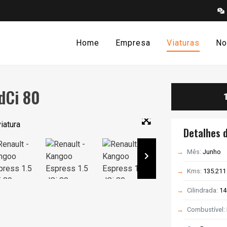
Home
Empresa
Viaturas
No
dCi 80
Detalhes d
Mês:
Junho
Kms:
135.21
Cilindrada:
14
Combustível: