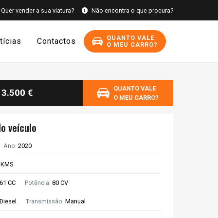
Quer vender a sua viatura?
Não encontra o que procura?
QUANTO VALE
tícias
Contactos
O MEU CARRO?
QUANTO VALE
13.500 €
O MEU CARRO?
o veículo
Ano:
2020
1 KMS
61 CC
Potência:
80 CV
Diesel
Transmissão:
Manual