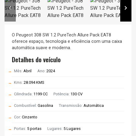
O Peugeot 308 SW 1.2 PureTech Allure Pack EAT8
oferece espaço, tecnologia e eficiência com uma caixa
automática suave e moderna.
Detalhes do veículo
Mês:
Abril
Ano:
2024
Kms:
28.094 KMS
Cilindrada:
1199 CC
Potência:
130 CV
Combustível:
Gasolina
Transmissão:
Automática
Cor:
Cinzento
Portas:
5 portas
Lugares:
5 Lugares